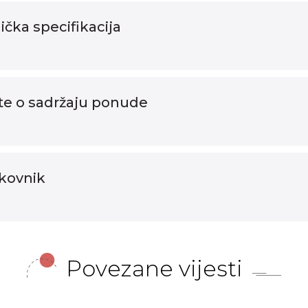
nička specifikacija
ute o sadržaju ponude
škovnik
Povezane vijesti