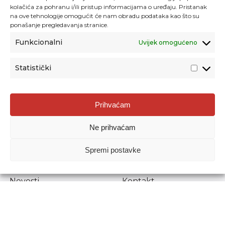
kolačića za pohranu i/ili pristup informacijama o uređaju. Pristanak
na ove tehnologije omogućit će nam obradu podataka kao što su
ponašanje pregledavanja stranice.
Funkcionalni
Uvijek omogućeno
Statistički
Agencija za odgoj i obrazovanje
Prihvaćam
Donje Svetice 38, 10000 Zagreb
Ne prihvaćam
MATIČNI BROJ:
1778129
OIB:
72193628411
Spremi postavke
Prenošenje sadržaja dopušteno je uz navođenje izvora.
Novosti
Kontakt
Stručni ispiti
Pristup informacijama
Propisi i dokumenti
Zaštita osobnih
podataka