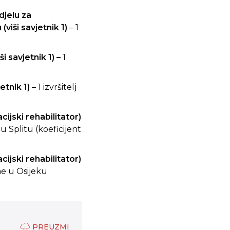
djelu za
iši savjetnik 1)
– 1
iši savjetnik 1) –
1
jetnik 1) –
1 izvršitelj
ijski rehabilitator)
u Splitu (koeficijent
ijski rehabilitator)
me u Osijeku
PREUZMI