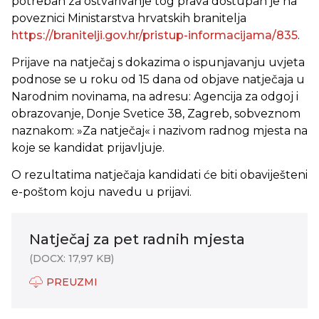
potreban za ostvarivanje tog prava dostupan je na
poveznici Ministarstva hrvatskih branitelja
https://branitelji.gov.hr/pristup-informacijama/835
.
Prijave na natječaj s dokazima o ispunjavanju uvjeta
podnose se u roku od 15 dana od objave natječaja u
Narodnim novinama, na adresu: Agencija za odgoj i
obrazovanje, Donje Svetice 38, Zagreb, sobveznom
naznakom: »Za natječaj« i nazivom radnog mjesta na
koje se kandidat prijavljuje.
O rezultatima natječaja kandidati će biti obaviješteni
e-poštom koju navedu u prijavi.
Natječaj za pet radnih mjesta
(DOCX: 17,97 KB)
PREUZMI