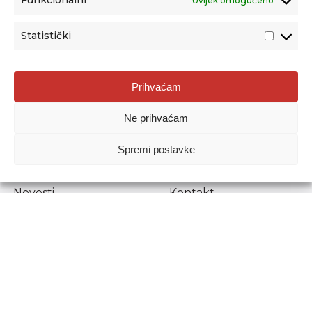
Funkcionalni
Uvijek omogućeno
Statistički
Agencija za odgoj i obrazovanje
Prihvaćam
Donje Svetice 38, 10000 Zagreb
Ne prihvaćam
MATIČNI BROJ:
1778129
OIB:
72193628411
Spremi postavke
Prenošenje sadržaja dopušteno je uz navođenje izvora.
Novosti
Kontakt
Stručni ispiti
Pristup informacijama
Propisi i dokumenti
Zaštita osobnih
podataka
Povjerljiva osoba za
unutarnje prijavljivanje
nepravilnosti
Etički povjerenik