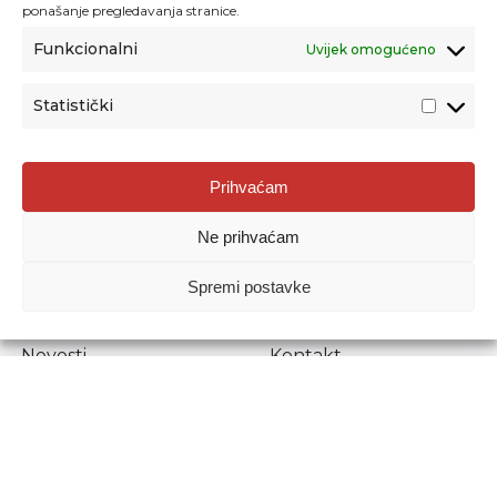
ponašanje pregledavanja stranice.
Funkcionalni
Uvijek omogućeno
Statistički
Agencija za odgoj i obrazovanje
Prihvaćam
Donje Svetice 38, 10000 Zagreb
Ne prihvaćam
MATIČNI BROJ:
1778129
OIB:
72193628411
Spremi postavke
Prenošenje sadržaja dopušteno je uz navođenje izvora.
Novosti
Kontakt
Stručni ispiti
Pristup informacijama
Propisi i dokumenti
Zaštita osobnih
podataka
Povjerljiva osoba za
unutarnje prijavljivanje