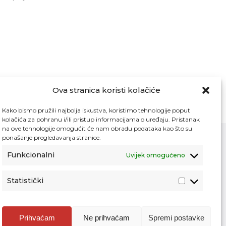
Ova stranica koristi kolačiće
Kako bismo pružili najbolja iskustva, koristimo tehnologije poput
kolačića za pohranu i/ili pristup informacijama o uređaju. Pristanak
na ove tehnologije omogućit će nam obradu podataka kao što su
ponašanje pregledavanja stranice.
Funkcionalni
Uvijek omogućeno
Kontakt
Pristup informacijama
Statistički
Zaštita osobnih podataka
Povjerljiva osoba za unutarnje prijavljivanje
nepravilnosti
Prihvaćam
Ne prihvaćam
Spremi postavke