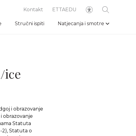
Kontakt
ETTAEDU
e
Stručni ispiti
Natjecanja i smotre
/ice
odgoj i obrazovanje
 i obrazovanje
unama Statuta
-2), Statuta o