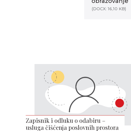
obrazovanje
(DOCX: 16,10 KB)
Zapisnik i odluku o odabiru –
usluga čišćenja poslovnih prostora