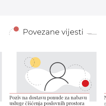
Povezane vijesti
Poziv na dostavu ponude za nabavu
usluge čišćenja poslovnih prostora
8