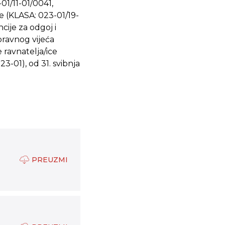
1/11-01/0041,
e (KLASA: 023-01/19-
ije za odgoj i
pravnog vijeća
 ravnatelja/ice
3-01), od 31. svibnja
PREUZMI