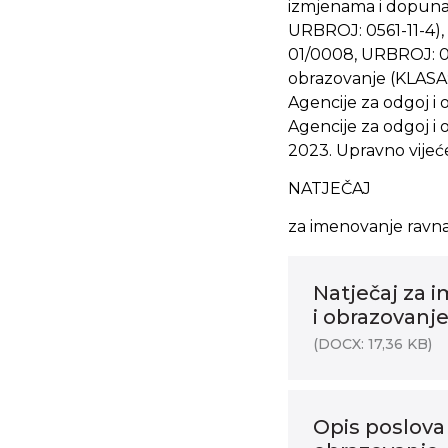
izmjenama i dopunam
URBROJ: 0561-11-4),
01/0008, URBROJ: 05
obrazovanje (KLASA:
Agencije za odgoj i 
Agencije za odgoj i 
2023. Upravno vijeće
NATJEČAJ
za imenovanje ravnat
Natječaj za 
i obrazovanj
(DOCX: 17,36 KB)
Opis poslova 