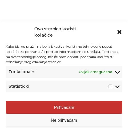
Ova stranica koristi
kolačiće
Kako bismo pružili najbolja iskustva, koristimo tehnologije poput
kolačića za pohranu i/ili pristup informacijama o uređaju. Pristanak
na ove tehnologije omogućit će nam obradu podataka kao što su
ponašanje pregledavanja stranice.
Funkcionalni
Uvijek omogućeno
Statistički
Agencija za odgoj i obrazovanje
Prihvaćam
Donje Svetice 38, 10000 Zagreb
Ne prihvaćam
MATIČNI BROJ:
1778129
OIB:
72193628411