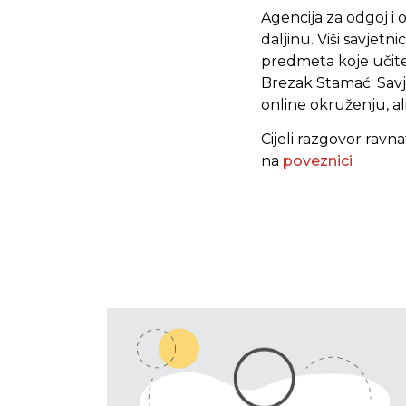
Agencija za odgoj i
daljinu. Viši savjet
predmeta koje učitelj
Brezak Stamać. Savj
online okruženju, ali
Cijeli razgovor rav
na
poveznici