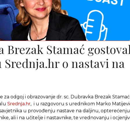
 Brezak Stamać gostova
 Srednja.hr o nastavi na
je za odgoj i obrazovanje dr. sc. Dubravka Brezak Stamać
alu
Srednja.hr
, i u razgovoru s urednikom Marko Matijev
 savjetnika u provođenju nastave na daljinu, opterećenju
ke, ali i na učitelje i nastavnike, te vrednovanju i ocjenj