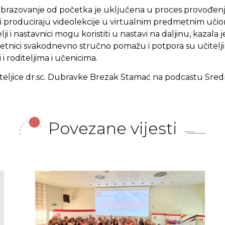
 obrazovanje od početka je uključena u proces provođen
nici produciraju videolekcije u virtualnim predmetnim uči
i i nastavnici mogu koristiti u nastavi na daljinu, kazala j
etnici svakodnevno stručno pomažu i potpora su učitelji
 i roditeljima i učenicima.
nateljice dr.sc. Dubravke Brezak Stamać na podcastu Sred
Povezane vijesti