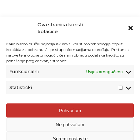
Ova stranica koristi
kolačiće
Kako bismo pružili najbolja iskustva, koristimo tehnologije poput
kolačića za pohranu i/ili pristup informacijama o uređaju. Pristanak
na ove tehnologije omogućit će nam obradu podataka kao što su
ponašanje pregledavanja stranice.
Funkcionalni
Uvijek omogućeno
Statistički
Agencija za odgoj i obrazovanje
Prihvaćam
Donje Svetice 38, 10000 Zagreb
Ne prihvaćam
MATIČNI BROJ:
1778129
OIB:
72193628411
Spremi postavke