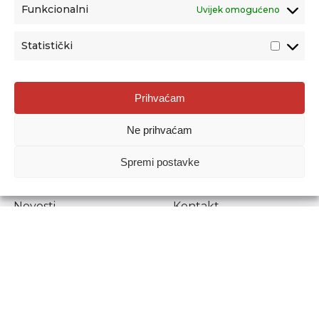
Funkcionalni
Uvijek omogućeno
Statistički
Agencija za odgoj i obrazovanje
Prihvaćam
Donje Svetice 38, 10000 Zagreb
Ne prihvaćam
MATIČNI BROJ:
1778129
OIB:
72193628411
Spremi postavke
Prenošenje sadržaja dopušteno je uz navođenje izvora.
Novosti
Kontakt
Stručni ispiti
Pristup informacijama
Propisi i dokumenti
Zaštita osobnih
podataka
Povjerljiva osoba za
unutarnje prijavljivanje
nepravilnosti
Etički povjerenik