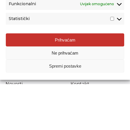
Funkcionalni
Uvijek omogućeno
Statistički
Agencija za odgoj i obrazovanje
Prihvaćam
Donje Svetice 38, 10000 Zagreb
Ne prihvaćam
MATIČNI BROJ:
1778129
OIB:
72193628411
Spremi postavke
Prenošenje sadržaja dopušteno je uz navođenje izvora.
Novosti
Kontakt
Stručni ispiti
Pristup informacijama
Propisi i dokumenti
Zaštita osobnih
podataka
Povjerljiva osoba za
unutarnje prijavljivanje
nepravilnosti
Etički povjerenik