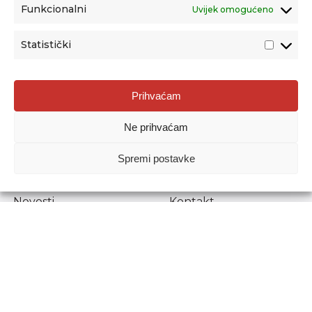
Funkcionalni
Uvijek omogućeno
Statistički
Agencija za odgoj i obrazovanje
Prihvaćam
Donje Svetice 38, 10000 Zagreb
Ne prihvaćam
MATIČNI BROJ:
1778129
OIB:
72193628411
Spremi postavke
Prenošenje sadržaja dopušteno je uz navođenje izvora.
Novosti
Kontakt
Stručni ispiti
Pristup informacijama
Propisi i dokumenti
Zaštita osobnih
podataka
Povjerljiva osoba za
unutarnje prijavljivanje
nepravilnosti
Etički povjerenik