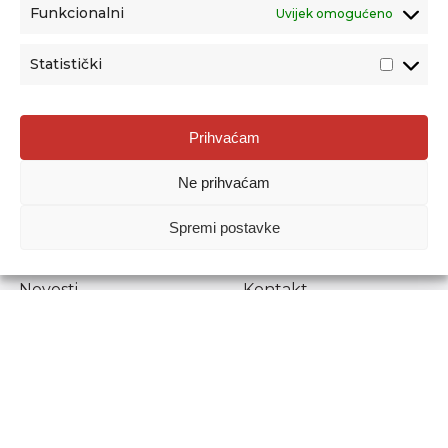
Funkcionalni
Uvijek omogućeno
Statistički
Agencija za odgoj i obrazovanje
Prihvaćam
Donje Svetice 38, 10000 Zagreb
Ne prihvaćam
MATIČNI BROJ:
1778129
OIB:
72193628411
Spremi postavke
Prenošenje sadržaja dopušteno je uz navođenje izvora.
Novosti
Kontakt
Stručni ispiti
Pristup informacijama
Propisi i dokumenti
Zaštita osobnih
podataka
Povjerljiva osoba za
unutarnje prijavljivanje
nepravilnosti
Etički povjerenik