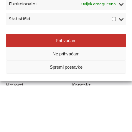
Funkcionalni
Uvijek omogućeno
Statistički
Agencija za odgoj i obrazovanje
Prihvaćam
Donje Svetice 38, 10000 Zagreb
Ne prihvaćam
MATIČNI BROJ:
1778129
OIB:
72193628411
Spremi postavke
Prenošenje sadržaja dopušteno je uz navođenje izvora.
Novosti
Kontakt
Stručni ispiti
Pristup informacijama
Propisi i dokumenti
Zaštita osobnih
podataka
Povjerljiva osoba za
unutarnje prijavljivanje
nepravilnosti
Etički povjerenik