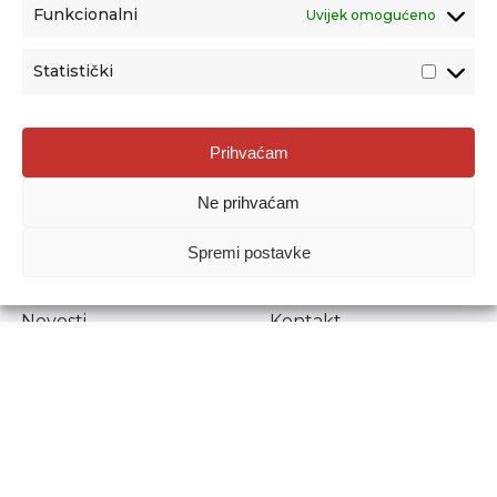
Funkcionalni
Uvijek omogućeno
Statistički
Agencija za odgoj i obrazovanje
Prihvaćam
Donje Svetice 38, 10000 Zagreb
Ne prihvaćam
MATIČNI BROJ:
1778129
OIB:
72193628411
Spremi postavke
Prenošenje sadržaja dopušteno je uz navođenje izvora.
Novosti
Kontakt
Stručni ispiti
Pristup informacijama
Propisi i dokumenti
Zaštita osobnih
podataka
Povjerljiva osoba za
unutarnje prijavljivanje
nepravilnosti
Etički povjerenik