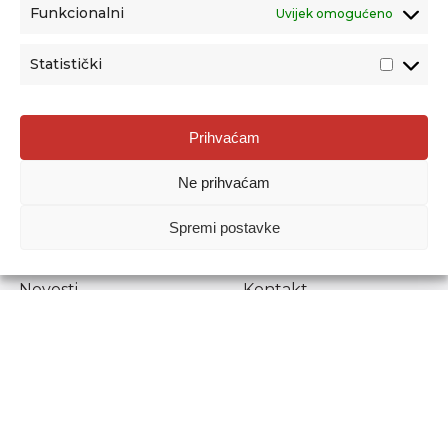
Funkcionalni
Uvijek omogućeno
Statistički
Agencija za odgoj i obrazovanje
Prihvaćam
Donje Svetice 38, 10000 Zagreb
Ne prihvaćam
MATIČNI BROJ:
1778129
OIB:
72193628411
Spremi postavke
Prenošenje sadržaja dopušteno je uz navođenje izvora.
Novosti
Kontakt
Stručni ispiti
Pristup informacijama
Propisi i dokumenti
Zaštita osobnih
podataka
Povjerljiva osoba za
unutarnje prijavljivanje
nepravilnosti
Etički povjerenik