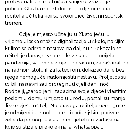
profesionalnu umjetničku karijeru izrazito je
poticao. Glazba i sport donose obilje primjera
roditelja učitelja koji su svojoj djeci životni i sportski
treneri.
Gdje je mjesto učitelju u 21. stoljeću, u
vrijeme ulaska snažne digitalizacije u škole, na čijim
krilima se održala nastava na daljinu? Pokazalo se,
učitelj je danas, u vrijeme krize koju je donijela
pandemija, svojim neizmjernim radom, za računalom
na radnom stolu ili za katedrom, dokazao da je bez
njega nemoguće nadomjestiti nastavu. Proljetos su
to bili nastavni sati protegnuti cijeli dan i noć.
Roditelji, „zarobljeni“ zadacima svoje djece i vlastitim
poslom u domu umjesto u uredu, postali su manje
ili više vješti učitelji. No, pravoga učitelja nemoguće
je odmijeniti tehnologijom ili roditeljskim porivom
želje da pomogne vlastitom djetetu u zadaćama
koje su stizale preko e-maila, whatsappa…