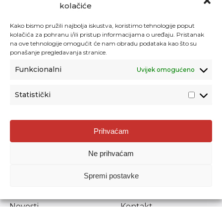
kolačiće
Kako bismo pružili najbolja iskustva, koristimo tehnologije poput
kolačića za pohranu i/ili pristup informacijama o uređaju. Pristanak
na ove tehnologije omogućit će nam obradu podataka kao što su
ponašanje pregledavanja stranice.
Funkcionalni
Uvijek omogućeno
Statistički
Agencija za odgoj i obrazovanje
Prihvaćam
Donje Svetice 38, 10000 Zagreb
Ne prihvaćam
MATIČNI BROJ:
1778129
OIB:
72193628411
Spremi postavke
Prenošenje sadržaja dopušteno je uz navođenje izvora.
Novosti
Kontakt
Stručni ispiti
Pristup informacijama