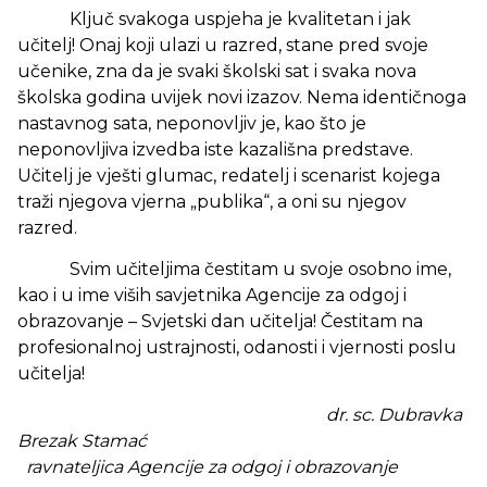
Ključ svakoga uspjeha je kvalitetan i jak
učitelj! Onaj koji ulazi u razred, stane pred svoje
učenike, zna da je svaki školski sat i svaka nova
školska godina uvijek novi izazov. Nema identičnoga
nastavnog sata, neponovljiv je, kao što je
neponovljiva izvedba iste kazališna predstave.
Učitelj je vješti glumac, redatelj i scenarist kojega
traži njegova vjerna „publika“, a oni su njegov
razred.
Svim učiteljima čestitam u svoje osobno ime,
kao i u ime viših savjetnika Agencije za odgoj i
obrazovanje – Svjetski dan učitelja! Čestitam na
profesionalnoj ustrajnosti, odanosti i vjernosti poslu
učitelja!
dr. sc. Dubravka
Brezak Stamać
ravnateljica Agencije za odgoj i obrazovanje