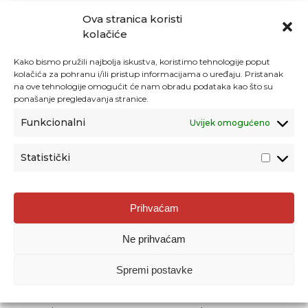
Ova stranica koristi
kolačiće
Kako bismo pružili najbolja iskustva, koristimo tehnologije poput
kolačića za pohranu i/ili pristup informacijama o uređaju. Pristanak
na ove tehnologije omogućit će nam obradu podataka kao što su
ponašanje pregledavanja stranice.
Funkcionalni
Uvijek omogućeno
Statistički
Agencija za odgoj i obrazovanje
Prihvaćam
Donje Svetice 38, 10000 Zagreb
Ne prihvaćam
MATIČNI BROJ:
1778129
OIB:
72193628411
Spremi postavke
Prenošenje sadržaja dopušteno je uz navođenje izvora.