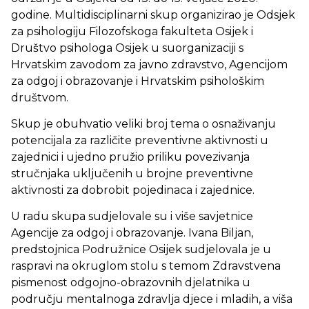
godine. Multidisciplinarni skup organizirao je Odsjek
za psihologiju Filozofskoga fakulteta Osijek i
Društvo psihologa Osijek u suorganizaciji s
Hrvatskim zavodom za javno zdravstvo, Agencijom
za odgoj i obrazovanje i Hrvatskim psihološkim
društvom.
Skup je obuhvatio veliki broj tema o osnaživanju
potencijala za različite preventivne aktivnosti u
zajednici i ujedno pružio priliku povezivanja
stručnjaka uključenih u brojne preventivne
aktivnosti za dobrobit pojedinaca i zajednice.
U radu skupa sudjelovale su i više savjetnice
Agencije za odgoj i obrazovanje. Ivana Biljan,
predstojnica Podružnice Osijek sudjelovala je u
raspravi na okruglom stolu s temom Zdravstvena
pismenost odgojno-obrazovnih djelatnika u
području mentalnoga zdravlja djece i mladih, a viša