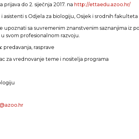
 prijava do 2. siječnja 2017. na
http://ettaedu.azoo.hr/
 i asistenti s Odjela za biologiju, Osijek i srodnih fakulteta
 se upoznati sa suvremenim znanstvenim saznanjima iz po
ti u svom profesionalnom razvoju.
a:
predavanja, rasprave
ac za vrednovanje teme i nositelja programa
ologiju
t@azoo.hr