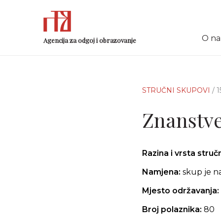
O n
Agencija za odgoj i obrazovanje
STRUČNI SKUPOVI
/ 
Znanstve
Razina i vrsta stru
Namjena:
skup je n
Mjesto održavanja:
Broj polaznika:
80