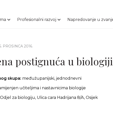
ama
Profesionalni razvoj
Napredovanje u zvanj
15. PROSINCA 2016.
na postignuća u biologiji
čnog skupa:
međužupanijski, jednodnevni
amijenjen učiteljima i nastavnicima biologije
Odjel za biologiju, Ulica cara Hadrijana 8/A, Osijek