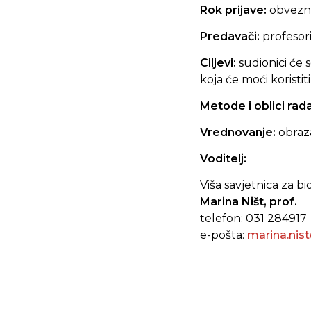
Rok prijave:
obvezna
Predavači:
profesori
Ciljevi:
sudionici će
koja će moći koristi
Metode i oblici rad
Vrednovanje:
obraz
Voditelj:
Viša savjetnica za bi
Marina Ništ, prof.
telefon: 031 284917
e-pošta:
marina.nis