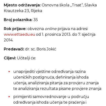
Mjesto održavanja:
Osnovna škola „Trsat“, Slavka
Krautzeka 23, Rijeka
Broj polaznika:
35
Rok prijave:
obvezna
online
prijava na adresi
www.ettaedu.eu
od 1. prosinca 2013. do 7. siječnja
2014.
Predavači:
dr. sc. Boris Jokić
Ciljevi:
Učitelji će:
unaprijediti vještine određivanja razina
učeničkih postignuća, definiranja ishoda
učenja, analiziranja pitanja za provjeru znanja
te analiziranja rezultata pisane provjere znanja
primijeniti samovrednovanje u području
određivanja ishoda učenja te praćenja i