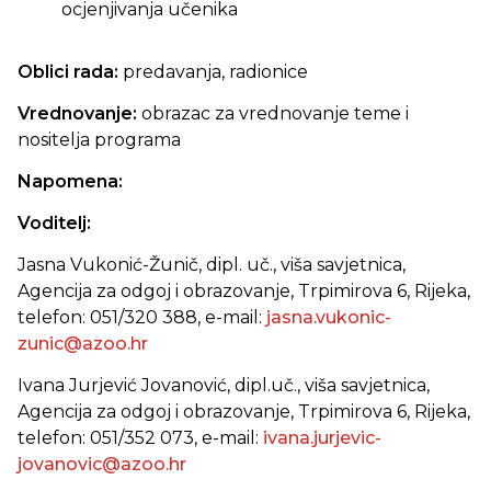
ocjenjivanja učenika
Oblici rada:
predavanja,
radionice
Vrednovanje:
obrazac za vrednovanje teme i
nositelja programa
Napomena:
Voditelj:
Jasna Vukonić-Žunič, dipl. uč., viša savjetnica,
Agencija za odgoj i obrazovanje, Trpimirova 6, Rijeka,
telefon: 051/320 388, e-mail:
jasna.vukonic-
zunic@azoo.hr
Ivana Jurjević Jovanović, dipl.uč., viša savjetnica,
Agencija za odgoj i obrazovanje, Trpimirova 6, Rijeka,
telefon: 051/352 073, e-mail:
ivana.jurjevic-
jovanovic@azoo.hr