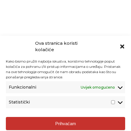
Ova stranica koristi
kolačiće
Kako bismo pružili najbolja iskustva, koristimo tehnologije poput
kolačića za pohranu i/ili pristup informacijama o uređaju. Pristanak
na ove tehnologije omogućit će nam obradu podataka kao što su
ponašanje pregledavanja stranice.
Funkcionalni
Uvijek omogućeno
Statistički
Agencija za odgoj i obrazovanje
Prihvaćam
Donje Svetice 38, 10000 Zagreb