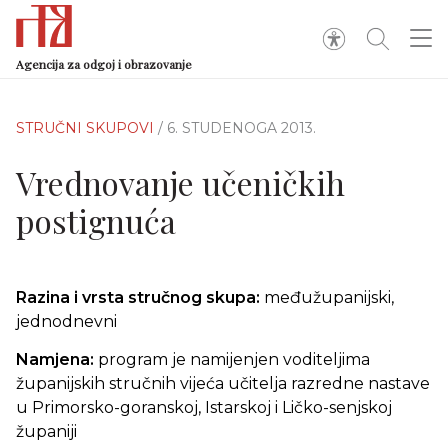
Agencija za odgoj i obrazovanje
STRUČNI SKUPOVI
/ 6. STUDENOGA 2013.
Vrednovanje učeničkih
postignuća
Razina i vrsta stručnog skupa:
međužupanijski,
jednodnevni
Namjena:
program je namijenjen voditeljima
županijskih stručnih vijeća učitelja razredne nastave
u Primorsko-goranskoj, Istarskoj i Ličko-senjskoj
županiji