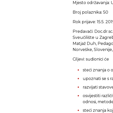
Mjesto održavanja: U
Broj polaznika: 50
Rok prijave: 15.5. 201
Predavači: Doc.dr.sc.
Sveučilište u Zagreb
Matjaž Duh, Pedagošk
Norveške, Slovenije,
Ciljevi: sudionici će
steći znanja o 
upoznati se s r
razvijati stavo
osvijestiti razl
odnosi, metode
steći znanja ko