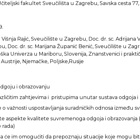
čiteljski fakultet Sveučilišta u Zagrebu, Savska cesta 77
9.
 Višnja Rajić, Sveučilište u Zagrebu, Doc. dr. sc. Adrijana Vi
u, Doc. dr. sc. Marijana Županić Benić, Sveučilište u Zagre
a Univerza u Mariboru, Slovenija, Znanstvenici i praktiča
 Austrije, Njemačke, Poljske,Rusije
odgoju i obrazovanju
azličitim zahtjevima i pristupima unutar sustava odgoja 
ve o važnosti uspostavljanja suradničkih odnosa između sv
ičite aspekte kvalitete suvremenoga odgoja i obrazovanja (s
 rada)
ja će im omogućiti da prepoznaju situacije koje mogu biti