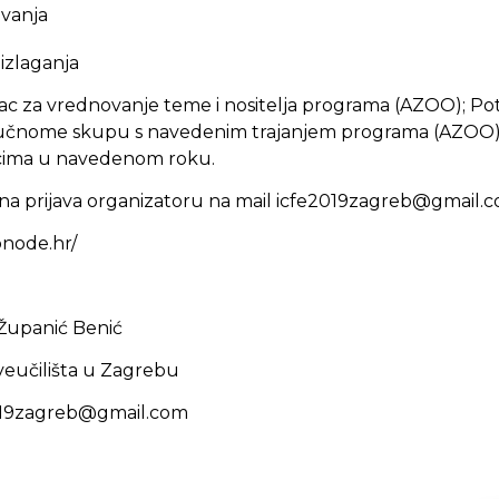
ovanja
 izlaganja
c za vrednovanje teme i nositelja programa (AZOO); Po
ručnome skupu s navedenim trajanjem programa (AZOO) i
icima u navedenom roku.
 prijava organizatoru na mail icfe2019zagreb@gmail.
bnode.hr/
a Županić Benić
Sveučilišta u Zagrebu
019zagreb@gmail.com