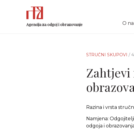
O n
Agencija za odgoj i obrazovanje
STRUČNI SKUPOVI
/ 
Zahtjevi
obrazovan
Razina i vrsta stru
Namjena: Odgojitelji, 
odgoja i obrazovanj