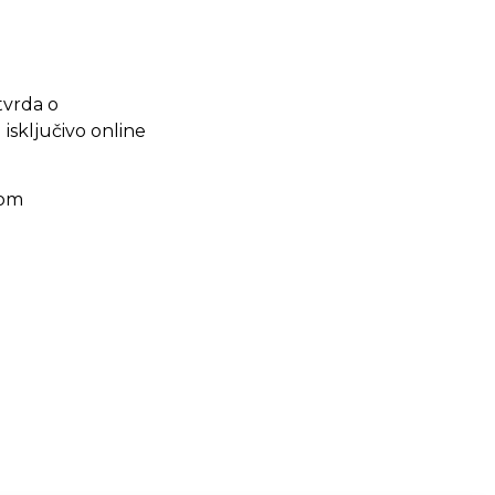
tvrda o
sključivo online
com