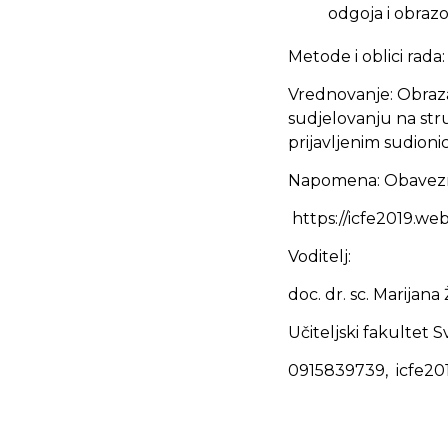
odgoja i obraz
Metode i oblici rada:
Vrednovanje: Obraza
sudjelovanju na st
prijavljenim sudion
Napomena: Obavezna
https://icfe2019.we
Voditelj:
doc. dr. sc. Marijan
Učiteljski fakultet 
0915839739, icfe2