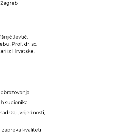
, Zagreb
šnjić Jevtić,
bu, Prof. dr. sc.
ri iz Hrvatske,
i obrazovanja
ih sudionika
adržaji, vrijednosti,
 zapreka kvaliteti