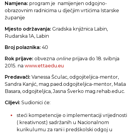
Namjena:
program je namijenjen odgojno-
obrazovnim radnicima u dječjim vrtićima Istarske
županije
Mjesto održavanja:
Gradska knjižnica Labin,
Rudarska 1A, Labin
Broj polaznika:
40
Rok prijave:
obvezna
online
prijava do 18. svibnja
2015. na
www.ettaedu.eu
Predavači:
Vanessa Šćulac, odgojiteljica-mentor,
Sandra Kanjić, mag.paed.odgojiteljica-mentor, Maša
Basara, odgojiteljica, Jasna Šverko mag.rehab.educ.
Ciljevi:
Sudionici će:
steći kompetencije o implementaciji vrijednosti
( kreativnost) sadržanih u Nacionalnom
kurikulumu za rani i predškolski odgoj u