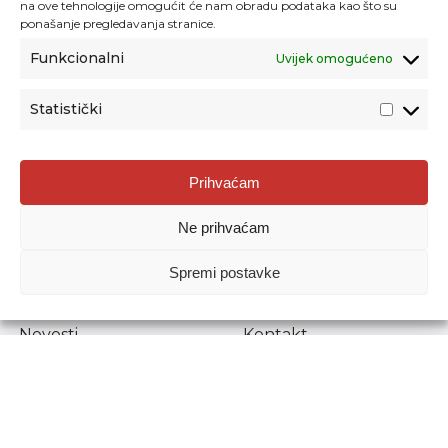
na ove tehnologije omogućit će nam obradu podataka kao što su
ponašanje pregledavanja stranice.
Funkcionalni
Uvijek omogućeno
Statistički
Agencija za odgoj i obrazovanje
Prihvaćam
Donje Svetice 38, 10000 Zagreb
Ne prihvaćam
MATIČNI BROJ:
1778129
OIB:
72193628411
Spremi postavke
Prenošenje sadržaja dopušteno je uz navođenje izvora.
Novosti
Kontakt
Stručni ispiti
Pristup informacijama
Propisi i dokumenti
Zaštita osobnih
podataka
Povjerljiva osoba za
unutarnje prijavljivanje