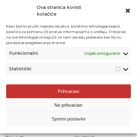
Ova stranica koristi
kolačiće
Kako bismo pružili najbolja iskustva, koristimo tehnologije poput
kolačića za pohranu i/ili pristup informacijama o uređaju. Pristanak
na ove tehnologije omogućit će nam obradu podataka kao što su
ponašanje pregledavanja stranice.
Funkcionalni
Uvijek omogućeno
Statistički
Agencija za odgoj i obrazovanje
Prihvaćam
Donje Svetice 38, 10000 Zagreb
Ne prihvaćam
MATIČNI BROJ:
1778129
OIB:
72193628411
Spremi postavke
Prenošenje sadržaja dopušteno je uz navođenje izvora.