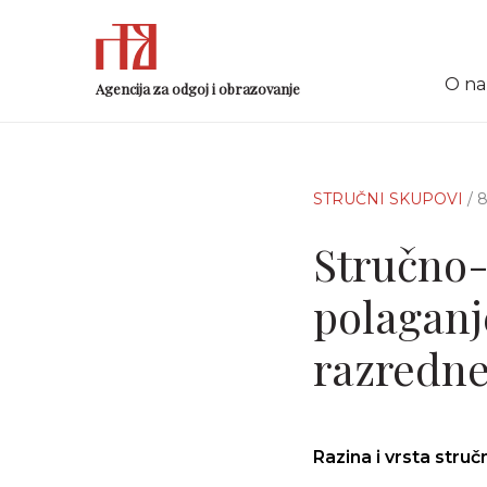
O n
Agencija za odgoj i obrazovanje
STRUČNI SKUPOVI
/ 
Stručno-
polaganje
razredne
Razina i vrsta stru