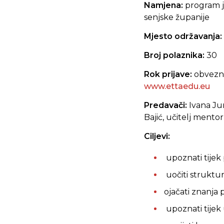
Namjena:
program je
senjske županije
Mjesto održavanja:
Broj polaznika:
30
Rok prijave:
obvez
www.ettaedu.eu
Predavači:
Ivana Jur
Bajić, učitelj mentor,
Ciljevi:
upoznati tijek
uočiti struktur
ojačati znanja 
upoznati tijek