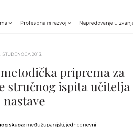
ama
Profesionalni razvoj
Napredovanje u zvanj
8. STUDENOGA 2013.
metodička priprema za
 stručnog ispita učitelja
 nastave
čnog skupa:
međužupanijski, jednodnevni