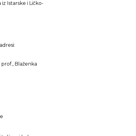
z Istarske i Ličko-
 adresi:
, prof., Blaženka
ce