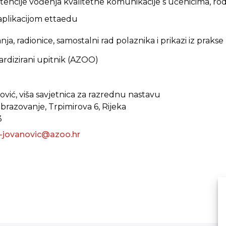
tencije vođenja kvalitetne komunikacije s učenicima, rod
 aplikacijom ettaedu
ja, radionice, samostalni rad polaznika i prikazi iz prakse
ardizirani upitnik (AZOO)
ović, viša savjetnica za razrednu nastavu
obrazovanje, Trpimirova 6, Rijeka
3
ic-jovanovic@azoo.hr