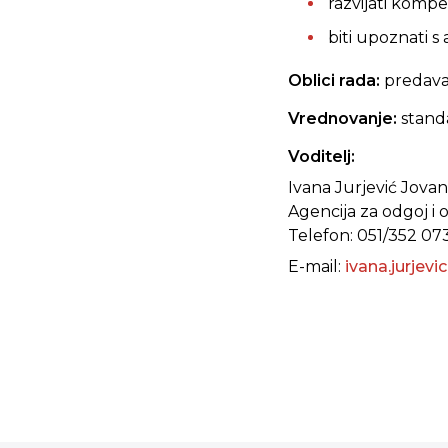
razvijati kompe
biti upoznati s
Oblici rada:
predavan
Vrednovanje:
stand
Voditelj:
Ivana Jurjević Jovan
Agencija za odgoj i 
Telefon: 051/352 07
E-mail:
ivana.jurjev