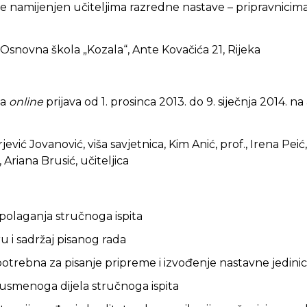
 namijenjen učiteljima razredne nastave – pripravnicima i
Osnovna škola „Kozala“, Ante Kovačića 21, Rijeka
na
online
prijava od 1. prosinca 2013. do 9. siječnja 2014. na
jević Jovanović, viša savjetnica, Kim Anić, prof., Irena Peić
 Ariana Brusić, učiteljica
 polaganja stručnoga ispita
u i sadržaj pisanog rada
potrebna za pisanje pripreme i izvođenje nastavne jedini
 usmenoga dijela stručnoga ispita