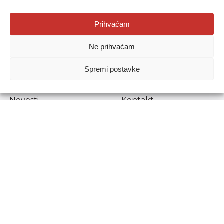
Agencija za odgoj i obrazovanje
Prihvaćam
Donje Svetice 38, 10000 Zagreb
Ne prihvaćam
MATIČNI BROJ:
1778129
OIB:
72193628411
Spremi postavke
Prenošenje sadržaja dopušteno je uz navođenje izvora.
Novosti
Kontakt
Stručni ispiti
Pristup informacijama
Propisi i dokumenti
Zaštita osobnih
podataka
Povjerljiva osoba za
unutarnje prijavljivanje
nepravilnosti
Etički povjerenik
Agencije za odgoj i
obrazovanje