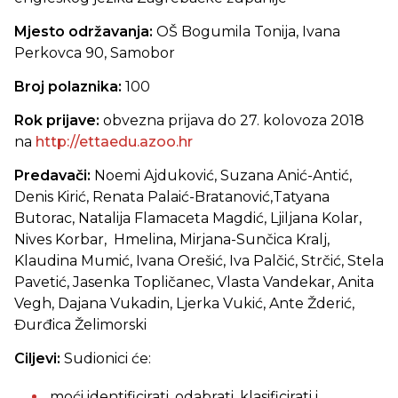
Mjesto održavanja:
OŠ Bogumila Tonija, Ivana
Perkovca 90, Samobor
Broj polaznika:
100
Rok prijave:
obvezna prijava do 27. kolovoza 2018
na
http://ettaedu.azoo.hr
Predavači:
Noemi Ajduković, Suzana Anić-Antić,
Denis Kirić, Renata Palaić-Bratanović,Tatyana
Butorac, Natalija Flamaceta Magdić, Ljiljana Kolar,
Nives Korbar, Hmelina, Mirjana-Sunčica Kralj,
Klaudina Mumić, Ivana Orešić, Iva Palčić, Strčić, Stela
Pavetić, Jasenka Topličanec, Vlasta Vandekar, Anita
Vegh, Dajana Vukadin, Ljerka Vukić, Ante Žderić,
Đurđica Želimorski
Ciljevi:
Sudionici će:
moći identificirati, odabrati, klasificirati i