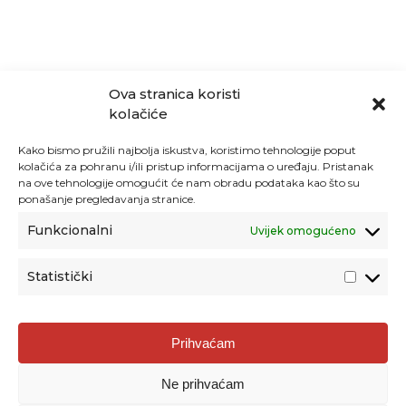
Ova stranica koristi
kolačiće
Kako bismo pružili najbolja iskustva, koristimo tehnologije poput
kolačića za pohranu i/ili pristup informacijama o uređaju. Pristanak
na ove tehnologije omogućit će nam obradu podataka kao što su
ponašanje pregledavanja stranice.
Funkcionalni
Uvijek omogućeno
Statistički
Agencija za odgoj i obrazovanje
Prihvaćam
Donje Svetice 38, 10000 Zagreb
Ne prihvaćam
MATIČNI BROJ:
1778129
OIB:
72193628411