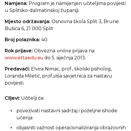
Namjena:
Program je namijenjen učiteljima povijesti
u Splitsko-dalmatinskoj županiji.
Mjesto održavanja:
Osnovna škola Split 3, Brune
Bušića 6, 21 000 Split
Broj polaznika:
40
Rok prijave:
Obvezna
online
prijava na
www.ettaedu.eu
do 5. siječnja 2013.
Predavači:
Elvira Nimac, prof., školski psiholog,
Loranda Miletić, prof.,viša savjetnica za nastavu
povijesti.
Ciljevi:
Učitelji će:
povezivati nastavni sadržaj i poželjne ishode
učenja
objasniti važnost operacionaliziranja obrazovnih