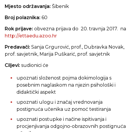
Mjesto održavanja:
Šibenik
Broj polaznika:
60
Rok prijave:
obvezna prijava do 20. travnja 2017. na
http://ettaedu.azoo.hr
Predavači:
Sanja Grgurović, prof., Dubravka Novak,
prof. savjetnik, Marija Puškarić, prof. savjetnik
Ciljevi:
sudionici će
upoznati složenost pojma dokimologija s
posebnim naglaskom na njezin psihološki i
didaktički aspekt
upoznati ulogu i značaj vrednovanja
postignuća učenika uz pomoć testiranja
upoznati postupke i načine ispitivanja i
procjenjivanja odgojno-obrazovnih postignuća