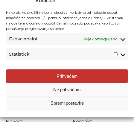
kolačiće
Kako bismo pružili najbolja iskustva, koristimo tehnologije poput
kolačića za pohranu i/ili pristup informacijama o uređaju. Pristanak
na ove tehnologije omogućit će nam obradu podataka kao što su
ponašanje pregledavanja stranice.
Funkcionalni
Uvijek omogućeno
Statistički
Agencija za odgoj i obrazovanje
Prihvaćam
Donje Svetice 38, 10000 Zagreb
Ne prihvaćam
MATIČNI BROJ:
1778129
OIB:
72193628411
Spremi postavke
Prenošenje sadržaja dopušteno je uz navođenje izvora.
Novosti
Kontakt
Stručni ispiti
Pristup informacijama