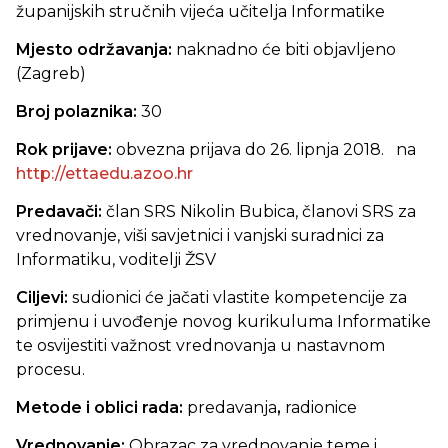
županijskih stručnih vijeća učitelja Informatike
Mjesto održavanja:
naknadno će biti objavljeno
(Zagreb)
Broj polaznika:
30
Rok prijave:
obvezna prijava do 26. lipnja 2018. na
http://ettaedu.azoo.hr
Predavači:
član SRS Nikolin Bubica, članovi SRS za
vrednovanje, viši savjetnici i vanjski suradnici za
Informatiku, voditelji ŽSV
Ciljevi:
sudionici će jačati vlastite kompetencije za
primjenu i uvođenje novog kurikuluma Informatike
te osvijestiti važnost vrednovanja u nastavnom
procesu.
Metode i oblici rada:
predavanja
,
radionice
Vrednovanje:
Obrazac za vrednovanje teme i