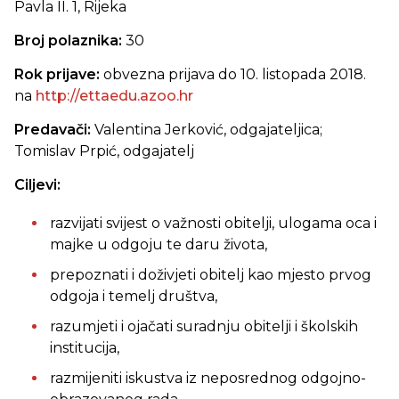
Pavla II. 1, Rijeka
Broj polaznika:
30
Rok prijave:
obvezna prijava do 10. listopada 2018.
na
http://ettaedu.azoo.hr
Predavači:
Valentina Jerković, odgajateljica;
Tomislav Prpić, odgajatelj
Ciljevi:
razvijati svijest o važnosti obitelji, ulogama oca i
majke u odgoju te daru života,
prepoznati i doživjeti obitelj kao mjesto prvog
odgoja i temelj društva,
razumjeti i ojačati suradnju obitelji i školskih
institucija,
razmijeniti iskustva iz neposrednog odgojno-