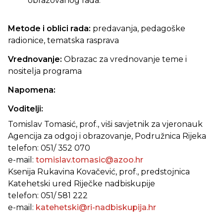
obrazovanog rada.
Metode i oblici rada:
predavanja, pedagoške
radionice, tematska rasprava
Vrednovanje:
Obrazac za vrednovanje teme i
nositelja programa
Napomena:
Voditelji:
Tomislav Tomasić, prof., viši savjetnik za vjeronauk
Agencija za odgoj i obrazovanje, Podružnica Rijeka
telefon: 051/ 352 070
e-mail:
tomislav.tomasic@azoo.hr
Ksenija Rukavina Kovačević, prof., predstojnica
Katehetski ured Riječke nadbiskupije
telefon: 051/ 581 222
e-mail:
katehetski@ri-nadbiskupija.hr