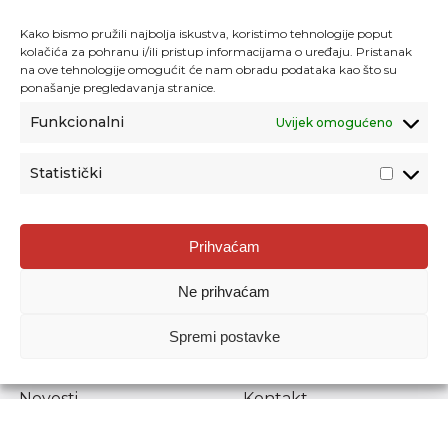
Kako bismo pružili najbolja iskustva, koristimo tehnologije poput
kolačića za pohranu i/ili pristup informacijama o uređaju. Pristanak
na ove tehnologije omogućit će nam obradu podataka kao što su
ponašanje pregledavanja stranice.
Funkcionalni
Uvijek omogućeno
Statistički
Agencija za odgoj i obrazovanje
Prihvaćam
Donje Svetice 38, 10000 Zagreb
Ne prihvaćam
MATIČNI BROJ:
1778129
OIB:
72193628411
Spremi postavke
Prenošenje sadržaja dopušteno je uz navođenje izvora.
Novosti
Kontakt
Stručni ispiti
Pristup informacijama