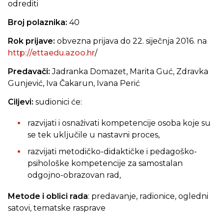
odrediti
Broj polaznika:
40
Rok prijave:
obvezna prijava do 22. siječnja 2016. na
http://ettaedu.azoo.hr
/
Predavači:
Jadranka Domazet, Marita Guć, Zdravka
Gunjević, Iva Čakarun, Ivana Perić
Ciljevi:
sudionici će:
razvijati i osnaživati kompetencije osoba koje su
se tek uključile u nastavni proces,
razvijati metodičko-didaktičke i pedagoško-
psihološke kompetencije za samostalan
odgojno-obrazovan rad,
Metode i oblici rada
: predavanje, radionice, ogledni
satovi, tematske rasprave