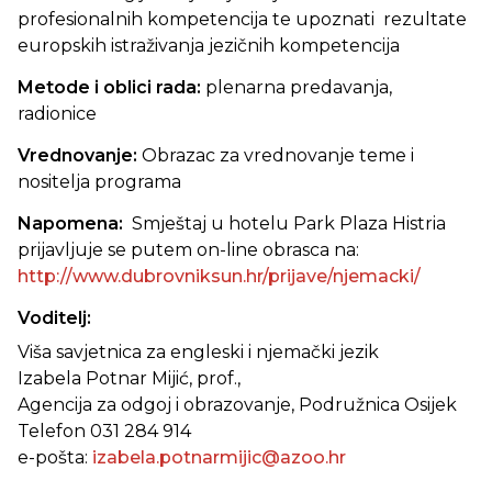
profesionalnih kompetencija te upoznati rezultate
europskih istraživanja jezičnih kompetencija
Metode i oblici rada:
plenarna predavanja,
radionice
Vrednovanje:
Obrazac za vrednovanje teme i
nositelja programa
Napomena:
Smještaj u hotelu Park Plaza Histria
prijavljuje se putem on-line obrasca na:
http://www.dubrovniksun.hr/prijave/njemacki/
Voditelj:
Viša savjetnica za engleski i njemački jezik
Izabela Potnar Mijić, prof.,
Agencija za odgoj i obrazovanje, Podružnica Osijek
Telefon 031 284 914
e-pošta:
izabela.potnarmijic@azoo.hr