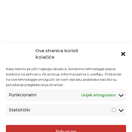
Ova stranica koristi
kolačiće
Kako bismo pružili najbolja iskustva, koristimo tehnologije poput
kolačića za pohranu i/ili pristup informacijama o uređaju. Pristanak
na ove tehnologije omogućit će nam obradu podataka kao što su
ponašanje pregledavanja stranice.
Funkcionalni
Uvijek omogućeno
Statistički
Agencija za odgoj i obrazovanje
Prihvaćam