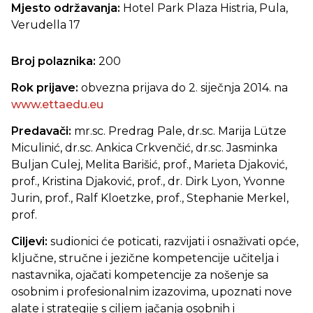
Mjesto održavanja:
Hotel Park Plaza Histria, Pula,
Verudella 17
Broj polaznika:
200
Rok prijave:
obvezna prijava do 2. siječnja 2014. na
www.ettaedu.eu
Predavači:
mr.sc. Predrag Pale, dr.sc. Marija Lütze
Miculinić, dr.sc. Ankica Crkvenčić, dr.sc. Jasminka
Buljan Culej, Melita Barišić, prof., Marieta Djaković,
prof., Kristina Djaković, prof., dr. Dirk Lyon, Yvonne
Jurin, prof., Ralf Kloetzke, prof., Stephanie Merkel,
prof.
Ciljevi:
sudionici će
poticati, razvijati i osnaživati opće,
ključne, stručne i jezične kompetencije učitelja i
nastavnika, ojačati kompetencije za nošenje sa
osobnim i profesionalnim izazovima, upoznati nove
alate i strategije s ciljem jačanja osobnih i