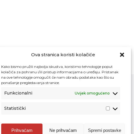
Ova stranica koristi kolačiće
Kako bismo pružili najbolja iskustva, koristimo tehnologije poput
kolačića za pohranu i/ili pristup informacijama o uređaju. Pristanak
na ove tehnologije omogućit će nam obradu podataka kao što su
ponašanje pregledavanja stranice.
Funkcionalni
Uvijek omogućeno
Kontakt
Pristup informacijama
Statistički
Zaštita osobnih podataka
Povjerljiva osoba za unutarnje prijavljivanje
nepravilnosti
Prihvaćam
Ne prihvaćam
Spremi postavke