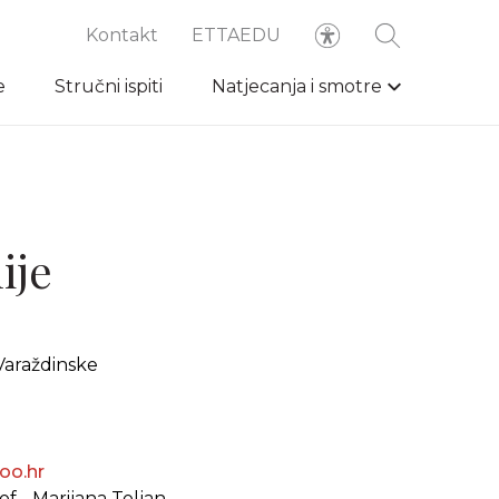
Kontakt
ETTAEDU
e
Stručni ispiti
Natjecanja i smotre
ije
Varaždinske
oo.hr
f., Marijana Toljan,