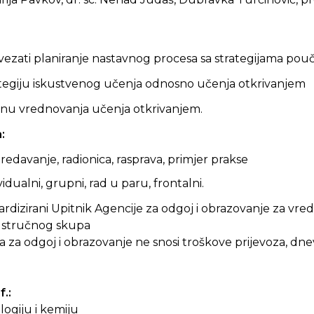
ovezati planiranje nastavnog procesa sa strategijama pou
tegiju iskustvenog učenja odnosno učenja otkrivanjem
ačinu vrednovanja učenja otkrivanjem.
:
edavanje, radionica, rasprava, primjer prakse
ividualni, grupni, rad u paru, frontalni.
ardizirani Upitnik Agencije za odgoj i obrazovanje za vr
 i stručnog skupa
a za odgoj i obrazovanje ne snosi troškove prijevoza, dnev
f.:
ologiju i kemiju