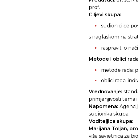
prof.
Ciljevi
skupa:
sudionici će p
s naglaskom na stra
raspraviti o n
Metode i oblici rada
metode rada: pr
oblici rada: ind
Vrednovanje:
stand
primjenjivosti tema
Napomena:
Agencij
sudionika skupa.
Voditeljica skupa:
Marijana Toljan, pro
viša savjetnica za bi