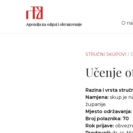
O n
Agencija za odgoj i obrazovanje
STRUČNI SKUPOVI
/ 
Učenje o
Razina i vrsta stru
Namjena:
skup je na
županije.
Mjesto održavanja:
Broj polaznika: 70
Rok prijave:
obvezn
Predavači:
dr. sc. M