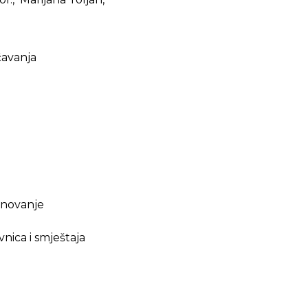
čavanja
ednovanje
nica i smještaja