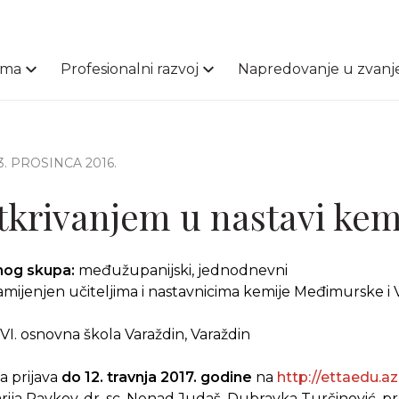
ama
Profesionalni razvoj
Napredovanje u zvanj
13. PROSINCA 2016.
tkrivanjem u nastavi kem
čnog skupa:
međužupanijski, jednodnevni
mijenjen učiteljima i
nastavnicima kemije Međimurske i 
VI. osnovna škola Varaždin, Varaždin
a prijava
do 12. travnja 2017. godine
na
http://ettaedu.az
arija Pavkov, dr. sc. Nenad Judaš, Dubravka Turčinović, pro