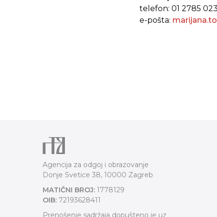
telefon: 01 2785 02
e-pošta:
marijana.t
Agencija za odgoj i obrazovanje
Donje Svetice 38, 10000 Zagreb
MATIČNI BROJ:
1778129
OIB:
72193628411
Prenošenje sadržaja dopušteno je uz