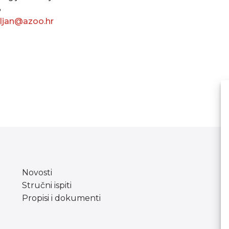
3
oljan@azoo.hr
Novosti
Stručni ispiti
Propisi i dokumenti