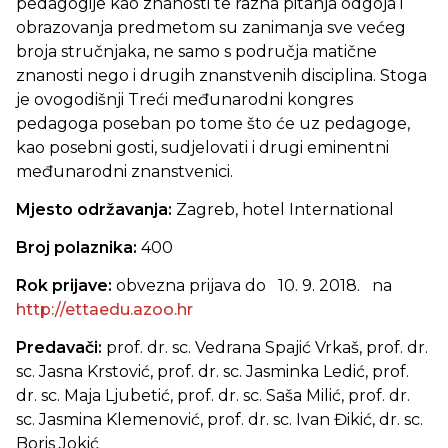
pedagogije kao znanosti te razna pitanja odgoja i
obrazovanja predmetom su zanimanja sve većeg
broja stručnjaka, ne samo s područja matične
znanosti nego i drugih znanstvenih disciplina. Stoga
je ovogodišnji Treći međunarodni kongres
pedagoga poseban po tome što će uz pedagoge,
kao posebni gosti, sudjelovati i drugi eminentni
međunarodni znanstvenici.
Mjesto održavanja:
Zagreb, hotel International
Broj polaznika:
400
Rok prijave:
obvezna prijava do 10. 9. 2018. na
http://ettaedu.azoo.hr
Predavači:
prof. dr. sc. Vedrana Spajić Vrkaš, prof. dr.
sc. Jasna Krstović, prof. dr. sc. Jasminka Ledić, prof.
dr. sc. Maja Ljubetić, prof. dr. sc. Saša Milić, prof. dr.
sc. Jasmina Klemenović, prof. dr. sc. Ivan Đikić, dr. sc.
Boris Jokić