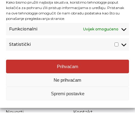
Kako bismo pružili najbolja iskustva, koristimo tehnologije poput
kolačića za pohranu i/ili pristup informacijama o uređaju. Pristanak
na ove tehnologije omogućit će nam obradu podataka kao što su
ponašanje pregledavanja stranice.
Funkcionalni
Uvijek omogućeno
Statistički
Agencija za odgoj i obrazovanje
Prihvaćam
Donje Svetice 38, 10000 Zagreb
Ne prihvaćam
MATIČNI BROJ:
1778129
OIB:
72193628411
Spremi postavke
Prenošenje sadržaja dopušteno je uz navođenje izvora.
Novosti
Kontakt
Stručni ispiti
Pristup informacijama
Propisi i dokumenti
Zaštita osobnih
podataka