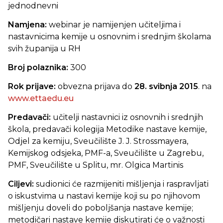
jednodnevni
Namjena:
webinar je namijenjen učiteljima i
nastavnicima kemije u osnovnim i srednjim školama
svih županija u RH
Broj polaznika:
300
Rok prijave:
obvezna prijava do
28. svibnja 2015
. na
www.ettaedu.eu
Predavači:
učitelji nastavnici iz osnovnih i srednjih
škola, predavači kolegija Metodike nastave kemije,
Odjel za kemiju, Sveučilište J. J. Strossmayera,
Kemijskog odsjeka, PMF-a, Sveučilište u Zagrebu,
PMF, Sveučilište u Splitu, mr. Olgica Martinis
Ciljevi:
sudionici će razmijeniti mišljenja i raspravljati
o iskustvima u nastavi kemije koji su po njihovom
mišljenju doveli do poboljšanja nastave kemije;
metodičari nastave kemije diskutirati će o važnosti