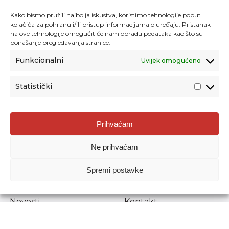
Kako bismo pružili najbolja iskustva, koristimo tehnologije poput
kolačića za pohranu i/ili pristup informacijama o uređaju. Pristanak
na ove tehnologije omogućit će nam obradu podataka kao što su
ponašanje pregledavanja stranice.
Funkcionalni
Uvijek omogućeno
Statistički
Agencija za odgoj i obrazovanje
Prihvaćam
Donje Svetice 38, 10000 Zagreb
Ne prihvaćam
MATIČNI BROJ:
1778129
OIB:
72193628411
Spremi postavke
Prenošenje sadržaja dopušteno je uz navođenje izvora.
Novosti
Kontakt
Stručni ispiti
Pristup informacijama
Propisi i dokumenti
Zaštita osobnih