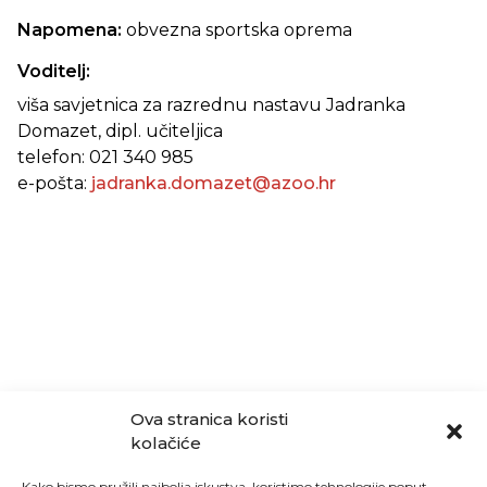
Napomena:
obvezna sportska oprema
Voditelj:
viša savjetnica za razrednu nastavu Jadranka
Domazet, dipl. učiteljica
telefon: 021 340 985
e-pošta:
jadranka.domazet@azoo.hr
Ova stranica koristi
kolačiće
Kako bismo pružili najbolja iskustva, koristimo tehnologije poput