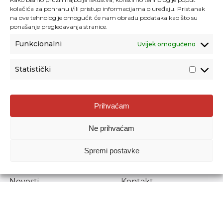
kolačića za pohranu i/ili pristup informacijama o uređaju. Pristanak
na ove tehnologije omogućit će nam obradu podataka kao što su
ponašanje pregledavanja stranice.
Funkcionalni
Uvijek omogućeno
Statistički
Agencija za odgoj i obrazovanje
Prihvaćam
Donje Svetice 38, 10000 Zagreb
Ne prihvaćam
MATIČNI BROJ:
1778129
OIB:
72193628411
Spremi postavke
Prenošenje sadržaja dopušteno je uz navođenje izvora.
Novosti
Kontakt
Stručni ispiti
Pristup informacijama
Propisi i dokumenti
Zaštita osobnih
podataka