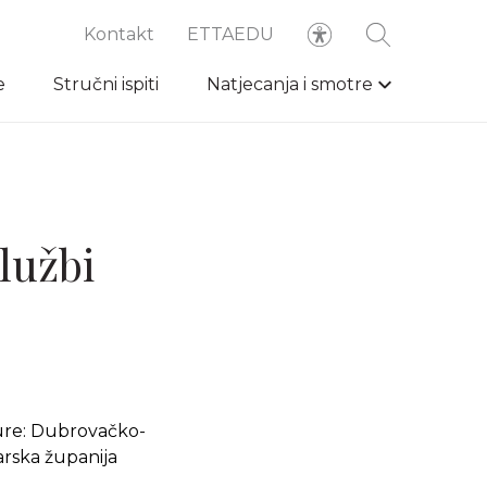
Kontakt
ETTAEDU
e
Stručni ispiti
Natjecanja i smotre
lužbi
ture: Dubrovačko-
arska županija