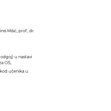
s Mišić, prof., dr.
 odgoj) u nastavi
za OŠ,
e kod učenika u