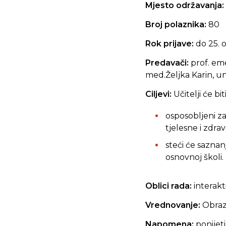
Mjesto održavanja:
Broj polaznika:
80
Rok prijave:
do 25. 
Predavači:
prof. eme
med.Željka Karin, uni
Ciljevi:
Učitelji će biti
osposobljeni z
tjelesne i zdra
steći će saznan
osnovnoj školi.
Oblici rada:
interakt
Vrednovanje:
Obraz
Napomena:
ponijet