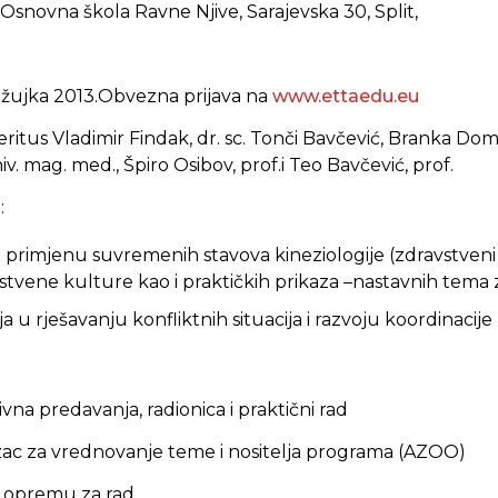
Osnovna škola Ravne Njive, Sarajevska 30, Split,
ožujka 2013.Obvezna prijava na
www.ettaedu.eu
ritus Vladimir Findak, dr. sc. Tonči Bavčević, Branka Domini
v. mag. med., Špiro Osibov, prof.i Teo Bavčević, prof.
:
a primjenu suvremenih stavova kineziologije (zdravstveni
vstvene kulture kao i praktičkih prikaza –nastavnih tema 
ja u rješavanju konfliktnih situacija i razvoju koordinacij
ivna predavanja, radionica i praktični rad
ac za vrednovanje teme i nositelja programa (AZOO)
i opremu za rad