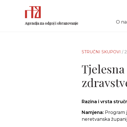
O n
Agencija za odgoj i obrazovanje
STRUČNI SKUPOVI
/ 
Tjelesna
zdravstv
Razina i vrsta stru
Namjena:
Program je
neretvanska županij