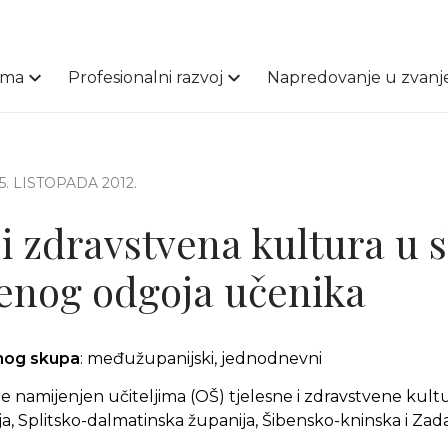
ama
Profesionalni razvoj
Napredovanje u zvanj
25. LISTOPADA 2012.
 i zdravstvena kultura u s
enog odgoja učenika
čnog skupa
: međužupanijski, jednodnevni
 namijenjen učiteljima (OŠ) tjelesne i zdravstvene kul
a, Splitsko-dalmatinska županija, Šibensko-kninska i Zad