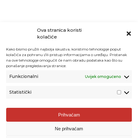
Ova stranica koristi
kolačiće
Kako bismo pružili najbolja iskustva, koristimo tehnologije poput
kolačića za pohranu i/ili pristup informacijama o uređaju. Pristanak
na ove tehnologije omogućit će nam obradu podataka kao što su
ponašanje pregledavanja stranice.
Funkcionalni
Uvijek omogućeno
Statistički
Agencija za odgoj i obrazovanje
Prihvaćam
Donje Svetice 38, 10000 Zagreb
Ne prihvaćam
MATIČNI BROJ:
1778129
OIB:
72193628411