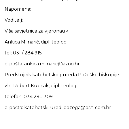
Napomena:
Voditelj:
Viša savjetnica za vjeronauk
Ankica Mlinarić, dipl. teolog
tel: 031 / 284 915
e-pošta: ankica.mlinaric@azoo.hr
Predstojnik katehetskog ureda Požeške biskupije
vlč. Robert Kupčak, dipl. teolog
telefon: 034 290 309
e-pošta: katehetski-ured-pozega@os.t-com.hr