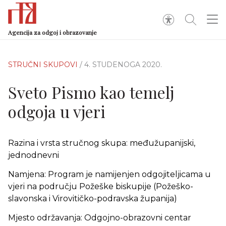
Agencija za odgoj i obrazovanje
STRUČNI SKUPOVI
/ 4. STUDENOGA 2020.
Sveto Pismo kao temelj
odgoja u vjeri
Razina i vrsta stručnog skupa: međužupanijski,
jednodnevni
Namjena: Program je namijenjen odgojiteljicama u
vjeri na području Požeške biskupije (Požeško-
slavonska i Virovitičko-podravska županija)
Mjesto održavanja: Odgojno-obrazovni centar