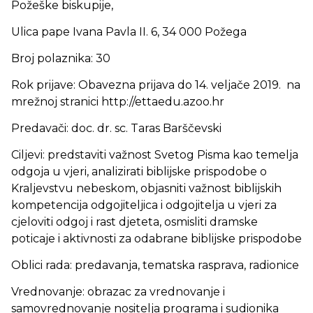
Požeške biskupije,
Ulica pape Ivana Pavla II. 6, 34 000 Požega
Broj polaznika: 30
Rok prijave: Obavezna prijava do 14. veljače 2019. na
mrežnoj stranici http://ettaedu.azoo.hr
Predavači: doc. dr. sc. Taras Barščevski
Ciljevi: predstaviti važnost Svetog Pisma kao temelja
odgoja u vjeri, analizirati biblijske prispodobe o
Kraljevstvu nebeskom, objasniti važnost biblijskih
kompetencija odgojiteljica i odgojitelja u vjeri za
cjeloviti odgoj i rast djeteta, osmisliti dramske
poticaje i aktivnosti za odabrane biblijske prispodobe
Oblici rada: predavanja, tematska rasprava, radionice
Vrednovanje: obrazac za vrednovanje i
samovrednovanje nositelja programa i sudionika