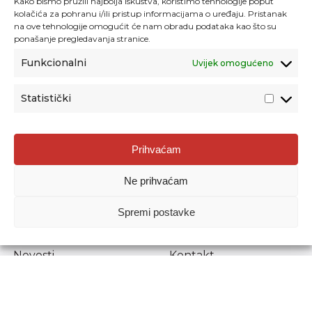
Kako bismo pružili najbolja iskustva, koristimo tehnologije poput
kolačića za pohranu i/ili pristup informacijama o uređaju. Pristanak
na ove tehnologije omogućit će nam obradu podataka kao što su
ponašanje pregledavanja stranice.
Funkcionalni
Uvijek omogućeno
Statistički
Agencija za odgoj i obrazovanje
Prihvaćam
Donje Svetice 38, 10000 Zagreb
Ne prihvaćam
MATIČNI BROJ:
1778129
OIB:
72193628411
Spremi postavke
Prenošenje sadržaja dopušteno je uz navođenje izvora.
Novosti
Kontakt
Stručni ispiti
Pristup informacijama
Propisi i dokumenti
Zaštita osobnih
podataka