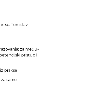
r. sc. Tomislav
brazovanja; za među-
tencijski pristup i
 iz prakse
c za samo-