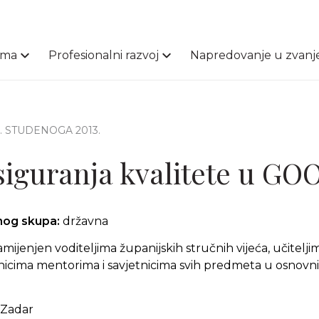
ama
Profesionalni razvoj
Napredovanje u zvanj
4. STUDENOGA 2013.
siguranja kvalitete u GO
čnog skupa:
državna
mijenjen voditeljima županijskih stručnih vijeća, učitelj
vnicima mentorima i savjetnicima svih predmeta u osnovni
Zadar