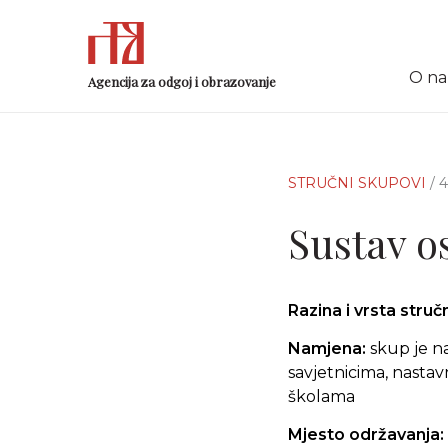
O n
Agencija za odgoj i obrazovanje
STRUČNI SKUPOVI
/ 
Sustav o
Razina i vrsta stru
Namjena:
skup je na
savjetnicima, nasta
školama
Mjesto održavanja: