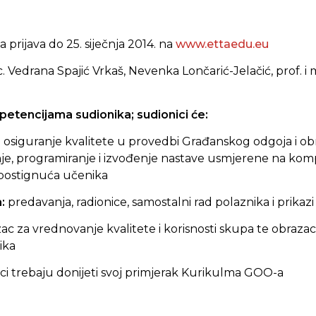
a
prijava
do 25. siječnja 2014. na
www.ettaedu.eu
c. Vedrana Spajić Vrkaš,
Nevenka Lončarić-Jelačić, prof. i m
mpetencijama sudionika; s
udionici će:
za osiguranje kvalitete u provedbi Građanskog odgoja i o
e, programiranje i izvođenje nastave usmjerene na kompe
e postignuća učenika
a:
predavanja, radionice, samostalni rad polaznika i prikazi
ac za vrednovanje kvalitete i korisnosti skupa te obraza
ika
ci trebaju donijeti svoj primjerak Kurikulma GOO-a