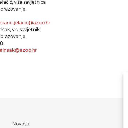
ačić, viša savjetnica
obrazovanje,
ncaric-jelacic@azoo.hr
šak, viši savjetnik
obrazovanje,
08
grinsak@azoo.hr
Novosti