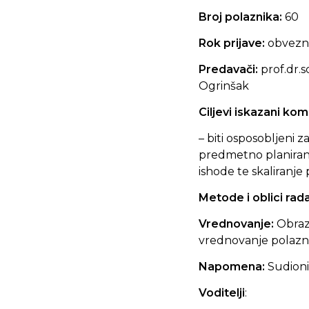
Broj polaznika:
60
Rok prijave:
obvezn
Predavači:
prof.dr.s
Ogrinšak
Ciljevi iskazani ko
– biti osposobljeni 
predmetno planiranj
ishode te skaliranj
Metode i oblici rad
Vrednovanje:
Obraz
vrednovanje polazn
Napomena:
Sudioni
Voditelji
: