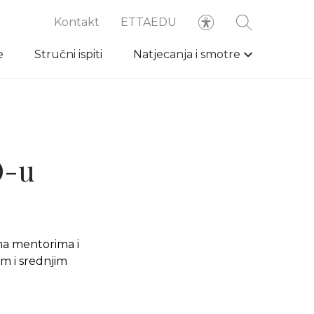
Kontakt
ETTAEDU
e
Stručni ispiti
Natjecanja i smotre
O-u
ima mentorima i
m i srednjim