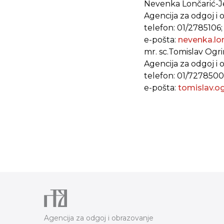
Nevenka Lončarić-Jel
Agencija za odgoj i 
telefon: 01/2785106;
e-pošta:
nevenka.lo
mr. sc.Tomislav Ogrin
Agencija za odgoj i 
telefon: 01/727850
e-pošta:
tomislav.o
Agencija za odgoj i obrazovanje