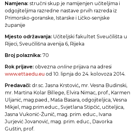
Namjena:
stručni skup je namijenjen učiteljima i
odgojiteljima razredne nastave prvih razreda iz
Primorsko-goranske, Istarske i Ličko-senjske
županije
Mjesto održavanja:
Učiteljski fakultet Sveučilišta u
Rijeci, Sveučilišna avenija 6, Rijeka
Broj polaznika:
70
Rok prijave:
obvezna
online
prijava na adresi
www.ettaedu.eu
od 10. lipnja do 24. kolovoza 2014.
Predavači:
dr.sc. Jasna Krstović
,
mr. Vesna Budinski,
mr. Martina Kolar Billege, Elvira Nimac, prof.,
Karmen
Uljanić, mag.paed.,
Maša Basara, odgojiteljica, Vesna
Mikjel, mag.prim.educ., Svjetlana Stipčić, učiteljica,
Jasna Vukonić-Žunič, mag. prim. educ., Ivana
Jurjević Jovanović, mag. prim. educ., Davorka
Guštin, prof.