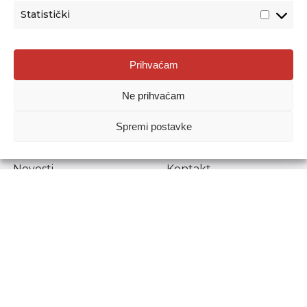
Statistički
Agencija za odgoj i obrazovanje
Prihvaćam
Donje Svetice 38, 10000 Zagreb
Ne prihvaćam
MATIČNI BROJ:
1778129
OIB:
72193628411
Spremi postavke
Prenošenje sadržaja dopušteno je uz navođenje izvora.
Novosti
Kontakt
Stručni ispiti
Pristup informacijama
Propisi i dokumenti
Zaštita osobnih
podataka
Povjerljiva osoba za
unutarnje prijavljivanje
nepravilnosti
Etički povjerenik
Agencije za odgoj i
obrazovanje