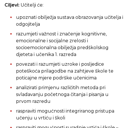
Ciljevi:
Učitelji će:
upoznati obilježja sustava obrazovanja učitelja i
odgojitelja
razumjeti važnost i značenje kognitivne,
emocionalne i socijalne zrelosti i
socioemocionalna obilježja predškolskog
djeteta i učenika 1. razreda
povezati i razumjeti uzroke i posljedice
poteškoća prilagodbe na zahtjeve škole te
poticajne mjere podrške učenicima
analizirati primjenu različitih metoda pri
svladavanju početnoga čitanja i pisanja u
prvom razredu
raspraviti mogućnosti integriranog pristupa
učenju u vrtiću i školi
raspraviti mogućnosti suradnje vrtića i škole –