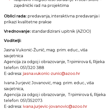
zajednički rad na projektima
Oblici rada:
predavanja,
interaktivna predavanja i
prikazi kvalitetne prakse
Vrednovanje:
standardizirani upitnik (AZOO)
Voditelji:
Jasna Vukonić-Žunič, mag. prim. educ., viša
savjetnica
Agencija za odgoj i obrazovanje, Trpimirova 6, Rijeka
telefon: 051/320 388
E-adresa:
jasna.vukonic-zunic@azoo.hr
Ivana Jurjević Jovanović, mag. prim. educ., viša
savjetnica,
Agencija za odgoj i obrazovanje, Trpimirova 6, Rijeka
telefon: 051/352073
E-adresa:
ivana.jurjevic-jovanovic@azoo.hr