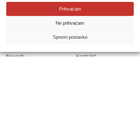
Agencija za odgoj i obrazovanje
Prihvaćam
Donje Svetice 38, 10000 Zagreb
Ne prihvaćam
MATIČNI BROJ:
1778129
OIB:
72193628411
Spremi postavke
Prenošenje sadržaja dopušteno je uz navođenje izvora.
Novosti
Kontakt
Stručni ispiti
Pristup informacijama
Propisi i dokumenti
Zaštita osobnih
podataka
Povjerljiva osoba za
unutarnje prijavljivanje
nepravilnosti
Etički povjerenik
Agencije za odgoj i
obrazovanje
Copyright © Agencija za odgoj i obrazovanje.