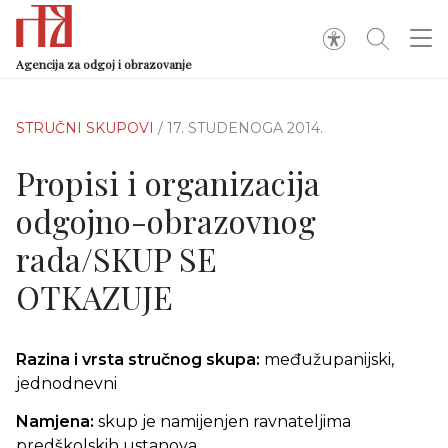
Agencija za odgoj i obrazovanje
STRUČNI SKUPOVI
/ 17. STUDENOGA 2014.
Propisi i organizacija
odgojno-obrazovnog
rada/SKUP SE
OTKAZUJE
Razina i vrsta stručnog skupa:
međužupanijski,
jednodnevni
Namjena:
skup je namijenjen ravnateljima
predškolskih ustanova