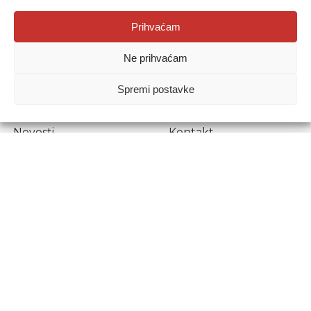
Agencija za odgoj i obrazovanje
Prihvaćam
Donje Svetice 38, 10000 Zagreb
Ne prihvaćam
MATIČNI BROJ:
1778129
OIB:
72193628411
Spremi postavke
Prenošenje sadržaja dopušteno je uz navođenje izvora.
Novosti
Kontakt
Stručni ispiti
Pristup informacijama
Propisi i dokumenti
Zaštita osobnih
podataka
Povjerljiva osoba za
unutarnje prijavljivanje
nepravilnosti
Etički povjerenik
Agencije za odgoj i
obrazovanje