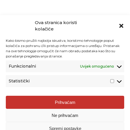
Ova stranica koristi
kolačiće
Kako bismo pružili najbolja iskustva, koristimo tehnologije poput
kolačića za pohranu i/ili pristup informacijama o uređaju. Pristanak
na ove tehnologije omogućit će nam obradu podataka kao što su
ponašanje pregledavanja stranice.
Funkcionalni
Uvijek omogućeno
Statistički
Agencija za odgoj i obrazovanje
Prihvaćam
Donje Svetice 38, 10000 Zagreb
Ne prihvaćam
MATIČNI BROJ:
1778129
OIB:
72193628411
Spremi postavke