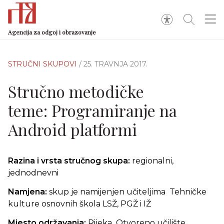
Agencija za odgoj i obrazovanje
STRUČNI SKUPOVI
/ 25. TRAVNJA 2017.
Stručno metodičke
teme: Programiranje na
Android platformi
Razina i vrsta stručnog skupa:
regionalni,
jednodnevni
Namjena:
skup je namijenjen učiteljima Tehničke
kulture osnovnih škola LSŽ, PGŽ i IŽ
Mjesto održavanja:
Rijeka
,
Otvoreno učilište