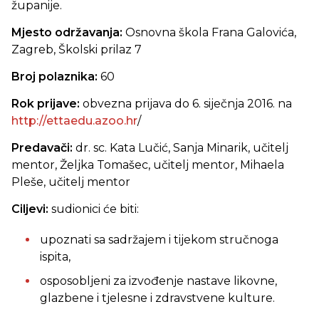
županije.
Mjesto održavanja:
Osnovna škola Frana Galovića,
Zagreb, Školski prilaz 7
Broj polaznika:
60
Rok prijave:
obvezna prijava do 6. siječnja 2016. na
http://ettaedu.azoo.hr
/
Predavači:
dr. sc. Kata Lučić, Sanja Minarik, učitelj
mentor, Željka Tomašec, učitelj mentor, Mihaela
Pleše, učitelj mentor
Ciljevi:
sudionici će biti:
upoznati sa sadržajem i tijekom stručnoga
ispita,
osposobljeni za izvođenje nastave likovne,
glazbene i tjelesne i zdravstvene kulture.