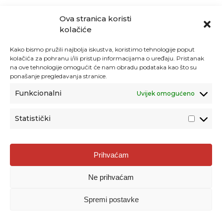
Ova stranica koristi
kolačiće
Kako bismo pružili najbolja iskustva, koristimo tehnologije poput
kolačića za pohranu i/ili pristup informacijama o uređaju. Pristanak
na ove tehnologije omogućit će nam obradu podataka kao što su
ponašanje pregledavanja stranice.
Funkcionalni
Uvijek omogućeno
Statistički
Agencija za odgoj i obrazovanje
Prihvaćam
Donje Svetice 38, 10000 Zagreb
Ne prihvaćam
MATIČNI BROJ:
1778129
OIB:
72193628411
Spremi postavke
Prenošenje sadržaja dopušteno je uz navođenje izvora.