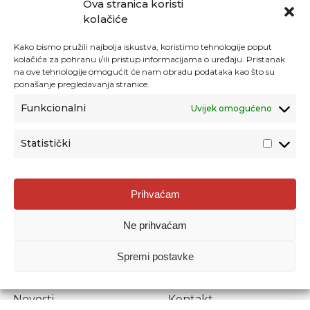
Ova stranica koristi
kolačiće
Kako bismo pružili najbolja iskustva, koristimo tehnologije poput
kolačića za pohranu i/ili pristup informacijama o uređaju. Pristanak
na ove tehnologije omogućit će nam obradu podataka kao što su
ponašanje pregledavanja stranice.
Funkcionalni
Uvijek omogućeno
Statistički
Agencija za odgoj i obrazovanje
Prihvaćam
Donje Svetice 38, 10000 Zagreb
Ne prihvaćam
MATIČNI BROJ:
1778129
OIB:
72193628411
Spremi postavke
Prenošenje sadržaja dopušteno je uz navođenje izvora.
Novosti
Kontakt