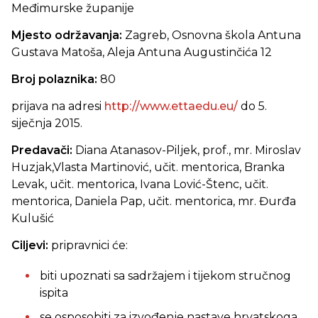
Međimurske županije
Mjesto održavanja:
Zagreb, Osnovna škola Antuna
Gustava Matoša, Aleja Antuna Augustinčića 12
Broj polaznika:
80
prijava na adresi
http://www.ettaedu.eu/
do 5.
siječnja 2015.
Predavači:
Diana Atanasov-Piljek, prof., mr. Miroslav
Huzjak,Vlasta Martinović, učit. mentorica, Branka
Levak, učit. mentorica, Ivana Lović-Štenc, učit.
mentorica, Daniela Pap, učit. mentorica, mr. Đurđa
Kulušić
Ciljevi:
pripravnici će:
biti upoznati sa sadržajem i tijekom stručnog
ispita
se osposobiti za izvođenje nastave hrvatskoga