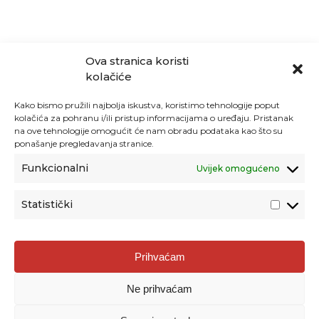
Ova stranica koristi
kolačiće
Kako bismo pružili najbolja iskustva, koristimo tehnologije poput
kolačića za pohranu i/ili pristup informacijama o uređaju. Pristanak
na ove tehnologije omogućit će nam obradu podataka kao što su
ponašanje pregledavanja stranice.
Funkcionalni
Uvijek omogućeno
Statistički
Agencija za odgoj i obrazovanje
Prihvaćam
Donje Svetice 38, 10000 Zagreb
Ne prihvaćam
MATIČNI BROJ:
1778129
OIB:
72193628411