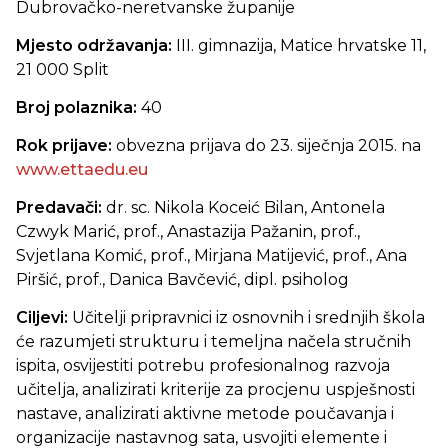
Dubrovačko-neretvanske županije
Mjesto održavanja:
III. gimnazija, Matice hrvatske 11,
21 000 Split
Broj polaznika:
40
Rok prijave:
obvezna prijava do 23. siječnja 2015. na
www.ettaedu.eu
Predavači:
dr. sc.
Nikola Koceić Bilan, Antonela
Czwyk Marić, prof., Anastazija Pažanin, prof.,
Svjetlana Komić, prof., Mirjana Matijević, prof., Ana
Piršić, prof., Danica Bavčević, dipl. psiholog
Ciljevi:
Učitelji pripravnici iz osnovnih i srednjih škola
će razumjeti strukturu i temeljna načela stručnih
ispita, osvijestiti potrebu profesionalnog razvoja
učitelja, analizirati kriterije za procjenu uspješnosti
nastave, analizirati aktivne metode poučavanja i
organizacije nastavnog sata, usvojiti elemente i