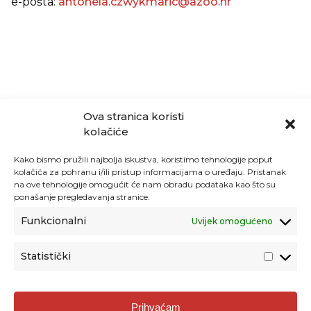
e-pošta:
antonela.czwykmaric@azoo.hr
Ova stranica koristi
kolačiće
Kako bismo pružili najbolja iskustva, koristimo tehnologije poput
kolačića za pohranu i/ili pristup informacijama o uređaju. Pristanak
na ove tehnologije omogućit će nam obradu podataka kao što su
ponašanje pregledavanja stranice.
Funkcionalni
Uvijek omogućeno
Statistički
Agencija za odgoj i obrazovanje
Prihvaćam