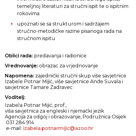
temeljnoj literaturi za stručni ispit te o ispitnim
rokovima
upoznati se sa strukturom i sadržajem
stručno-metodičke razine pisanoga rada na
stručnom ispitu
Oblici rada:
predavanja i radionice
Vrednovanje:
obrazac za vrjednovanje
Napomena:
zajednički stručni skup više savjetnice
Izabele Potnar Mijić, više savjetnice Anđe Suvala i
savjetnice Tamare Zadravec
Voditelj:
Izabela Potnar Mijić, prof.,
viša savjetnica za engleski i njemački jezik
Agencija za odgoj i obrazovanje, Podružnica Osijek
031 284 914
e-mail:
izabela.potnarmijic@azoo.hr