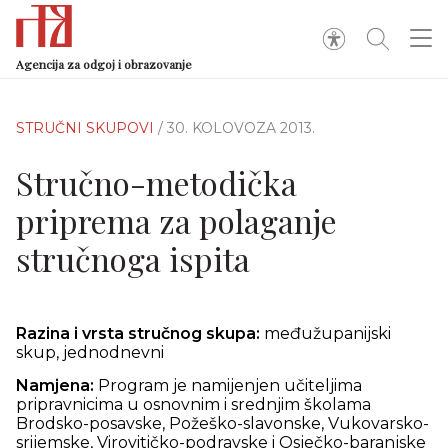
Agencija za odgoj i obrazovanje
STRUČNI SKUPOVI
/ 30. KOLOVOZA 2013.
Stručno-metodička
priprema za polaganje
stručnoga ispita
Razina i vrsta stručnog skupa:
međužupanijski
skup, jednodnevni
Namjena:
Program je namijenjen učiteljima
pripravnicima u osnovnim i srednjim školama
Brodsko-posavske, Požeško-slavonske, Vukovarsko-
srijemske, Virovitičko-podravske i Osječko-baranjske