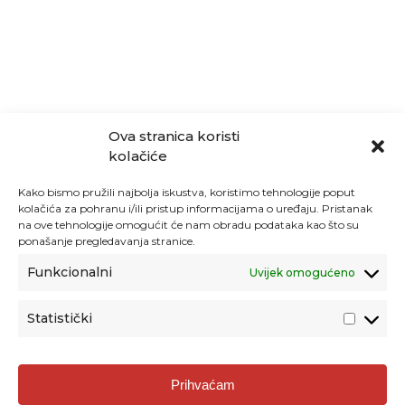
Ova stranica koristi
kolačiće
Kako bismo pružili najbolja iskustva, koristimo tehnologije poput
kolačića za pohranu i/ili pristup informacijama o uređaju. Pristanak
na ove tehnologije omogućit će nam obradu podataka kao što su
ponašanje pregledavanja stranice.
Funkcionalni
Uvijek omogućeno
Statistički
Agencija za odgoj i obrazovanje
Prihvaćam
Donje Svetice 38, 10000 Zagreb