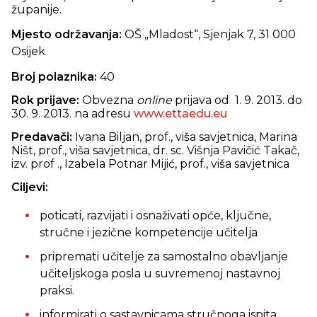
županije.
Mjesto održavanja:
OŠ „Mladost“,
Sjenjak 7, 31 000
Osijek
Broj polaznika:
40
Rok prijave:
Obvezna
online
prijava od 1. 9. 2013. do
30. 9. 2013. na adresu
www.ettaedu.eu
Predavači:
Ivana Biljan
, prof., viša savjetnica, Marina
Ništ, prof., viša savjetnica,
dr. sc. Višnja Pavičić Takač,
izv. prof
., Izabela Potnar Mijić, prof., viša savjetnica
Ciljevi:
poticati, razvijati i osnaživati opće, ključne,
stručne i jezične kompetencije učitelja
pripremati učitelje za samostalno obavljanje
učiteljskoga posla u suvremenoj nastavnoj
praksi.
informirati o sastavnicama stručnoga ispita,