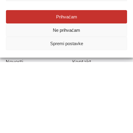
Agencija za odgoj i obrazovanje
Prihvaćam
Donje Svetice 38, 10000 Zagreb
Ne prihvaćam
MATIČNI BROJ:
1778129
OIB:
72193628411
Spremi postavke
Prenošenje sadržaja dopušteno je uz navođenje izvora.
Novosti
Kontakt
Stručni ispiti
Pristup informacijama
Propisi i dokumenti
Zaštita osobnih
podataka
Povjerljiva osoba za
unutarnje prijavljivanje
nepravilnosti
Etički povjerenik
Agencije za odgoj i
obrazovanje