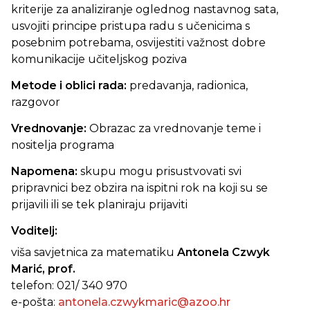
kriterije za analiziranje oglednog nastavnog sata,
usvojiti principe pristupa radu s učenicima s
posebnim potrebama, osvijestiti važnost dobre
komunikacije učiteljskog poziva
Metode i oblici rada:
predavanja, radionica,
razgovor
Vrednovanje:
Obrazac za vrednovanje teme i
nositelja programa
Napomena:
skupu mogu prisustvovati svi
pripravnici bez obzira na ispitni rok na koji su se
prijavili ili se tek planiraju prijaviti
Voditelj:
viša savjetnica za matematiku
Antonela Czwyk
Marić, prof.
telefon: 021/ 340 970
e-pošta:
antonela.czwykmaric@azoo.hr