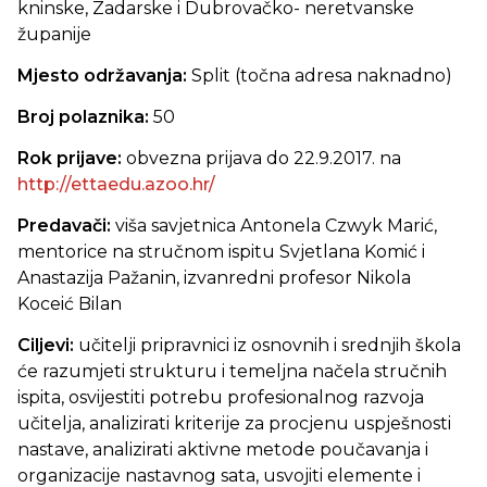
kninske, Zadarske i Dubrovačko- neretvanske
županije
Mjesto održavanja:
Split (točna adresa naknadno)
Broj polaznika:
50
Rok prijave:
obvezna prijava do 22.9.2017. na
http://ettaedu.azoo.hr/
Predavači:
viša savjetnica Antonela Czwyk Marić,
mentorice na stručnom ispitu Svjetlana Komić i
Anastazija Pažanin, izvanredni profesor Nikola
Koceić Bilan
Ciljevi:
učitelji pripravnici iz osnovnih i srednjih škola
će razumjeti strukturu i temeljna načela stručnih
ispita, osvijestiti potrebu profesionalnog razvoja
učitelja, analizirati kriterije za procjenu uspješnosti
nastave, analizirati aktivne metode poučavanja i
organizacije nastavnog sata, usvojiti elemente i