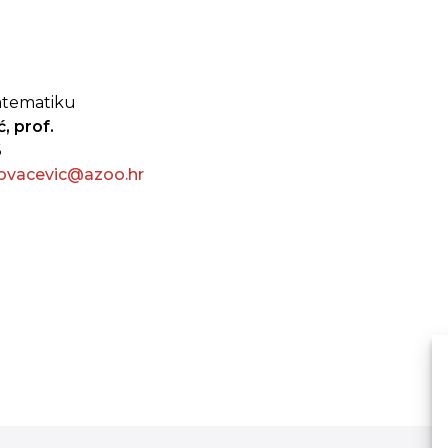
matematiku
, prof.
6
ovacevic@azoo.hr