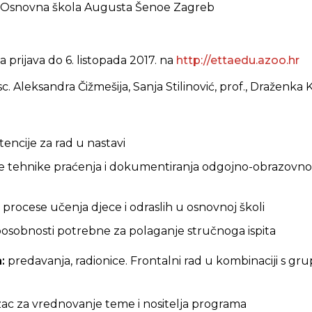
Osnovna škola Augusta Šenoe Zagreb
 prijava do 6. listopada 2017. na
http://ettaedu.azoo.hr
 sc. Aleksandra Čižmešija,
Sanja Stilinović, prof., Draženka 
encije za rad u nastavi
ne tehnike praćenja i dokumentiranja odgojno-obrazovn
 procese učenja djece i odraslih u osnovnoj školi
sposobnosti potrebne za polaganje stručnoga ispita
a:
predavanja, radionice. Frontalni rad u kombinaciji s gr
ac za vrednovanje teme i nositelja programa