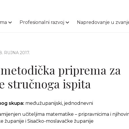
ama
Profesionalni razvoj
Napredovanje u zvanj
18. RUJNA 2017.
metodička priprema za
e stručnoga ispita
čnog skupa:
međužupanijski, jednodnevni
amijenjen učiteljima matematike – pripravnicima i njiho
 županije i Sisačko-moslavačke županije