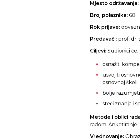
Mjesto održavanja:
Broj polaznika:
60
Rok prijave:
obvezna
Predavači:
prof. dr.
Ciljevi:
Sudionici će:
osnažiti kompet
usvojiti osnov
osnovnoj školi
bolje razumjeti
steći znanja i 
Metode i oblici rad
radom. Anketiranje.
Vrednovanje:
Obraz