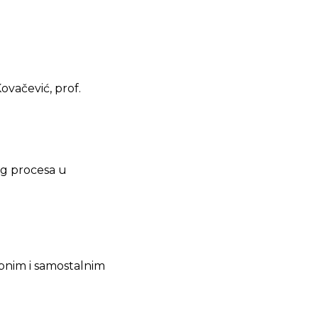
Kovačević, prof.
og procesa u
upnim i samostalnim