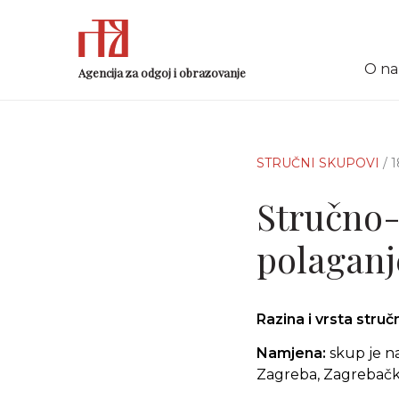
O n
Agencija za odgoj i obrazovanje
STRUČNI SKUPOVI
/ 
Stručno-
polaganj
Razina i vrsta stru
Namjena:
skup je n
Zagreba, Zagrebačke