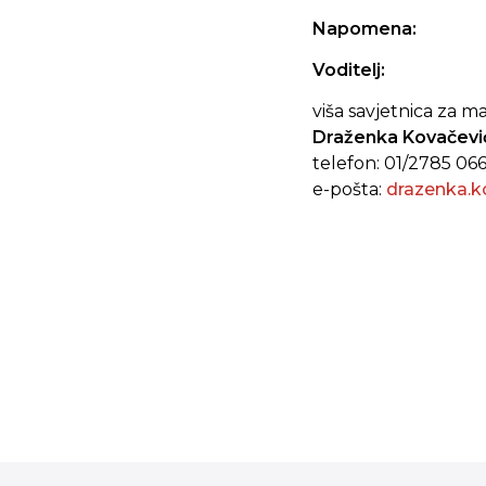
Napomena:
Voditelj:
viša savjetnica za 
Draženka Kovačević
telefon: 01/2785 06
e-pošta:
drazenka.k